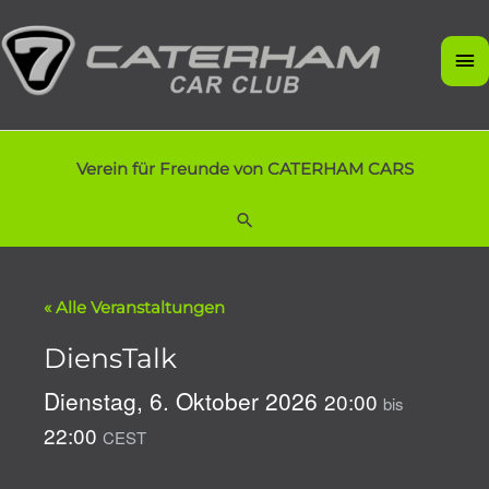
Zum
Inhalt
Ha
springen
Verein für Freunde von CATERHAM CARS
Suchen
« Alle Veranstaltungen
DiensTalk
Dienstag, 6. Oktober 2026
20:00
bis
22:00
CEST