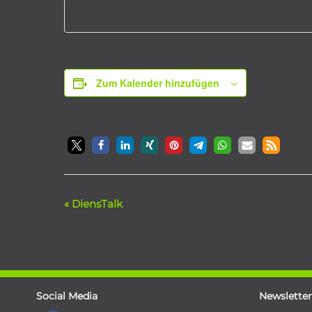
Zum Kalender hinzufügen
«
DiensTalk
Veranstaltung-
Navigation
Social Media
Newsletter