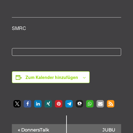
SMRC
Zum Kalender hinzufügen
Veranstaltung-
«
DonnersTalk
JUBU