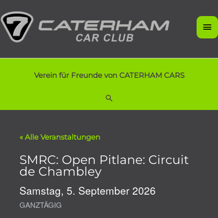
Zum
Inhalt
Ha
springen
Verein für Freunde von CATERHAM CARS
Suchen
« Alle Veranstaltungen
SMRC: Open Pitlane: Circuit
de Chambley
Samstag, 5. September 2026
GANZTÄGIG