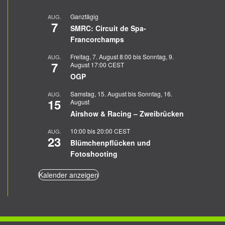
Ganztägig
AUG.
7
SMRC: Circuit de Spa-
Francorchamps
Freitag, 7. August 8:00
bis
Sonntag, 9.
AUG.
7
August 17:00
CEST
OGP
Samstag, 15. August
bis
Sonntag, 16.
AUG.
15
August
Airshow & Racing – Zweibrücken
10:00
bis
20:00
CEST
AUG.
23
Blümchenpflücken und
Fotoshooting
Kalender anzeigen