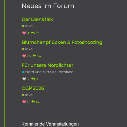
Neues im Forum
Der DiensTalk
lokal
9
33
Blümchenpflücken & Fotoshooting
lokal
23
54
Für unsere Nordlichter
Nord und Mitteldeutschland
0
0
OGP 2026
lokal
11
14
Kommende Veranstaltungen