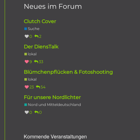
Neues im Forum
Clutch Cover
Suche
0
2
Der DiensTalk
lokal
9
33
Blümchenpflücken & Fotoshooting
lokal
23
54
Für unsere Nordlichter
Nord und Mitteldeutschland
0
0
Kommende Veranstaltungen