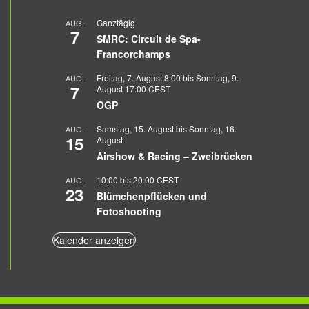
Ganztägig
AUG.
7
SMRC: Circuit de Spa-
Francorchamps
Freitag, 7. August 8:00
bis
Sonntag, 9.
AUG.
7
August 17:00
CEST
OGP
Samstag, 15. August
bis
Sonntag, 16.
AUG.
15
August
Airshow & Racing – Zweibrücken
10:00
bis
20:00
CEST
AUG.
23
Blümchenpflücken und
Fotoshooting
Kalender anzeigen