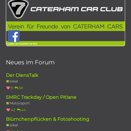
Neues im Forum
Der DiensTalk
lokal
9
38
SMRC Trackday / Open Pitlane
Motorsport
42
44
Blümchenpflücken & Fotoshooting
lokal