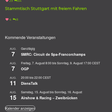
29
64
Stammtisch Stuttgart mit freiem Fahren
4
8
Kommende Veranstaltungen
Ganztägig
AUG.
7
SMRC: Circuit de Spa-Francorchamps
Freitag, 7. August 8:00
bis
Sonntag, 9. August 17:00
CEST
AUG.
7
OGP
20:00
bis
22:00
CEST
AUG.
11
DiensTalk
Samstag, 15. August
bis
Sonntag, 16. August
AUG.
15
Airshow & Racing – Zweibrücken
Kalender anzeigen