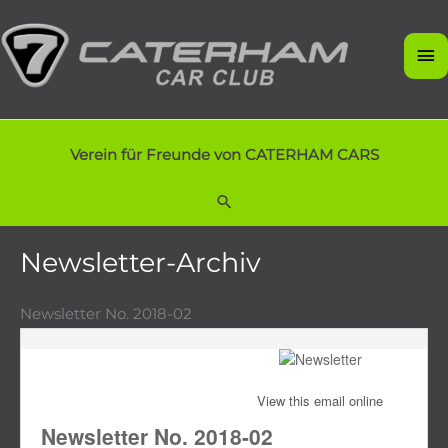
Zum
Inhalt
Ha
springen
Verein für Freunde von CATERHAM CARS
Suchen
Newsletter-Archiv
Newsletter No. 2018-02