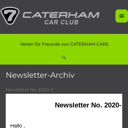
Zum
Inhalt
Ha
springen
Verein für Freunde von CATERHAM CARS
Suchen
Newsletter-Archiv
Newsletter No. 2020-11