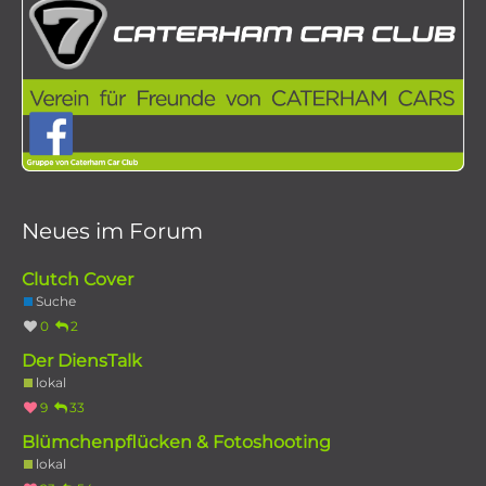
Neues im Forum
Clutch Cover
Suche
0
2
Der DiensTalk
lokal
9
33
Blümchenpflücken & Fotoshooting
lokal