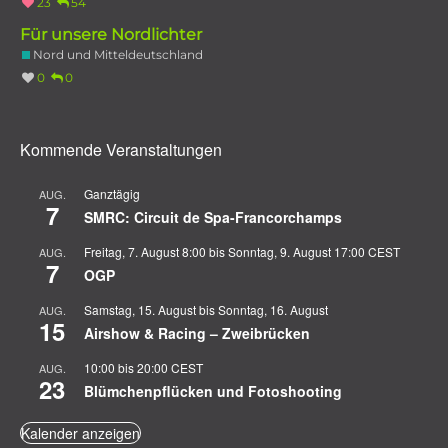
23
54
Für unsere Nordlichter
Nord und Mitteldeutschland
0
0
Kommende Veranstaltungen
Ganztägig
AUG.
7
SMRC: Circuit de Spa-Francorchamps
Freitag, 7. August 8:00
bis
Sonntag, 9. August 17:00
CEST
AUG.
7
OGP
Samstag, 15. August
bis
Sonntag, 16. August
AUG.
15
Airshow & Racing – Zweibrücken
10:00
bis
20:00
CEST
AUG.
23
Blümchenpflücken und Fotoshooting
Kalender anzeigen