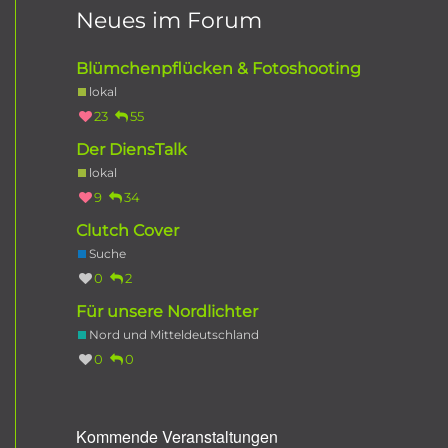
Neues im Forum
Blümchenpflücken & Fotoshooting
lokal
23
55
Der DiensTalk
lokal
9
34
Clutch Cover
Suche
0
2
Für unsere Nordlichter
Nord und Mitteldeutschland
0
0
Kommende Veranstaltungen