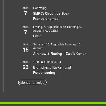
Ganztägig
AUG.
7
SMRC: Circuit de Spa-
Francorchamps
Freitag, 7. August 8:00
bis
Sonntag, 9.
AUG.
7
August 17:00
CEST
OGP
Samstag, 15. August
bis
Sonntag, 16.
AUG.
15
August
Airshow & Racing – Zweibrücken
10:00
bis
20:00
CEST
AUG.
23
Blümchenpflücken und
Fotoshooting
Kalender anzeigen