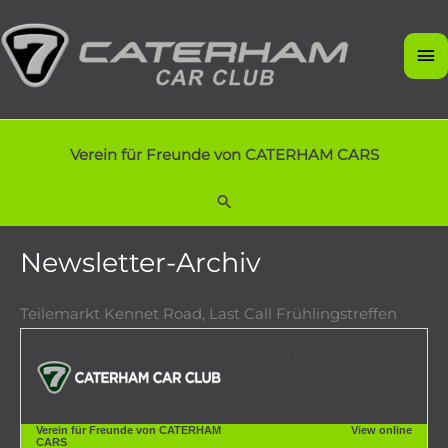
Zum
Inhalt
Ha
springen
Verein für Freunde von CATERHAM CARS
Suchen
Newsletter-Archiv
Teilemarkt Kennet Road, Last Call Frühlingstreffen