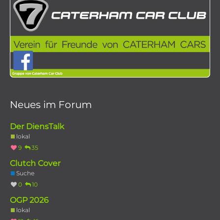
Neues im Forum
Der DiensTalk
lokal
9
35
Clutch Cover
Suche
0
10
OGP 2026
lokal