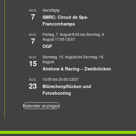
Ganztägig
AUG.
7
SMRC: Circuit de Spa-
Francorchamps
Freitag, 7. August 8:00
bis
Sonntag, 9.
AUG.
7
August 17:00
CEST
OGP
Samstag, 15. August
bis
Sonntag, 16.
AUG.
15
August
Airshow & Racing – Zweibrücken
10:00
bis
20:00
CEST
AUG.
23
Blümchenpflücken und
Fotoshooting
Kalender anzeigen