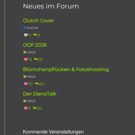
Neues im Forum
Clutch Cover
Suche
0
9
OGP 2026
lokal
13
19
Blümchenpflücken & Fotoshooting
lokal
27
60
Der DiensTalk
lokal
9
34
Kommende Veranstaltungen