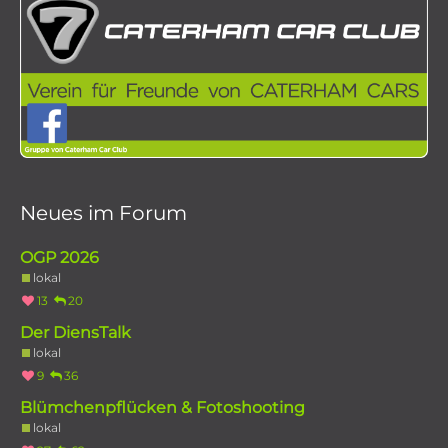
Neues im Forum
OGP 2026
lokal
13
20
Der DiensTalk
lokal
9
36
Blümchenpflücken & Fotoshooting
lokal