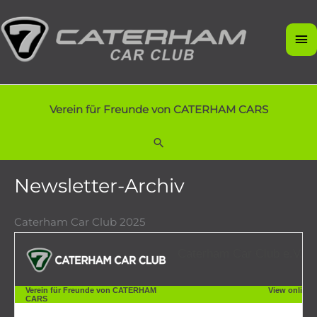
Zum
Inhalt
Ha
springen
Verein für Freunde von CATERHAM CARS
Suchen
Newsletter-Archiv
Caterham Car Club 2025