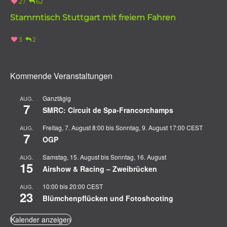
27
62
Stammtisch Stuttgart mit freiem Fahren
3
2
Kommende Veranstaltungen
Ganztägig
AUG.
7
SMRC: Circuit de Spa-Francorchamps
Freitag, 7. August 8:00
bis
Sonntag, 9. August 17:00
CEST
AUG.
7
OGP
Samstag, 15. August
bis
Sonntag, 16. August
AUG.
15
Airshow & Racing – Zweibrücken
10:00
bis
20:00
CEST
AUG.
23
Blümchenpflücken und Fotoshooting
Kalender anzeigen