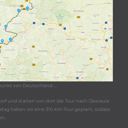
lpunkt von Deutschland …
dorf und starten von dort die Tour nach Oberaula
tag haben wir eine 310 km-Tour geplant, sodass
en.