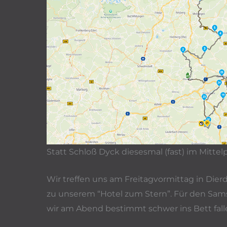
Statt Schloß Dyck diesesmal (fast) im Mitte
Wir treffen uns am Freitagvormittag in Dier
zu unserem “Hotel zum Stern”. Für den Sams
wir am Abend bestimmt schwer ins Bett fall