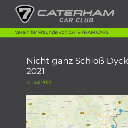
Zum
Inhalt
springen
Verein für Freunde von CATERHAM CARS
Nicht ganz Schloß Dyck
2021
12. Juli 2021