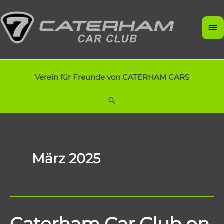
Zum
Inhalt
Ha
springen
Verein für Freunde von CATERHAM CARS
Suchen
März 2025