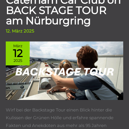
Caterham Car Club on
BACK STAGE TOUR
am Nürburgring
12. März 2025
März
12
2025
Wirf bei der Backstage Tour einen Blick hinter die
Kulissen der Grünen Hölle und erfahre spannende
Fakten und Anekdoten aus mehr als 95 Jahren