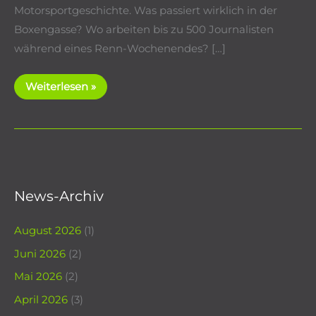
Motorsportgeschichte. Was passiert wirklich in der
Boxengasse? Wo arbeiten bis zu 500 Journalisten
während eines Renn-Wochenendes? […]
Caterham
Weiterlesen »
Car
Club
on
BACK
STAGE
TOUR
am
Nürburgring
News-Archiv
August 2026
(1)
Juni 2026
(2)
Mai 2026
(2)
April 2026
(3)