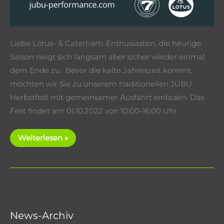
Liebe Lotus- & Caterham-Enthusiasten, die heurige
Saison neigt sich langsam aber sicher wieder einmal
dem Ende zu. Bevor die kalte Jahreszeit kommt,
möchten wir Sie zu unserem traditionellen JUBU
Herbstfest mit gemeinsamer Ausfahrt einladen. Das
Fest findet am 01.10.2022 von 10:00-16:00 Uhr
JUBU
Weiterlesen »
Performance
–
Herbstfest
2022
News-Archiv