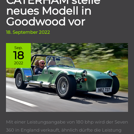
CATERHAM stelle
neues Modell in
Goodwood vor
18. September 2022
Sep.
18
2022
Mit einer Leistungsangabe von 180 bhp wird der Seven
360 in England verkauft, ähnlich dürfte die Leistung