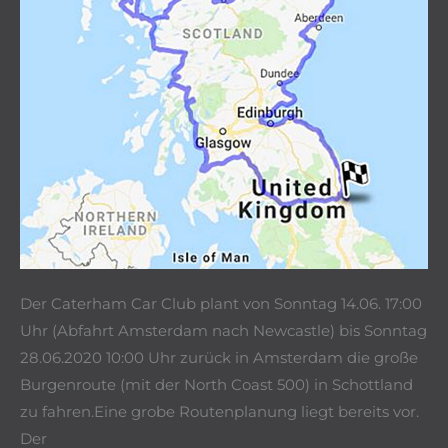
Der Caterham Car Club plant von Sonntag 14.06. 17:00
Uhr (Abfahrt Amsterdam nach Newcastle) bis Sonntag
28.06.2020 10:00 Uhr zurück in Amsterdam die große
Burgenroute (mit der North Coast 500) in Schottland
zu fahren.Eine grobe Routenplanung liegt bereits vor.
Der