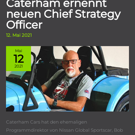
Caterham ernennt
neuen Chief Strategy
Officer
12. Mai 2021
Mai
12
2021
Caterham Cars hat den ehemaligen
Programmdirektor von Nissan Global Sportscar, Bob