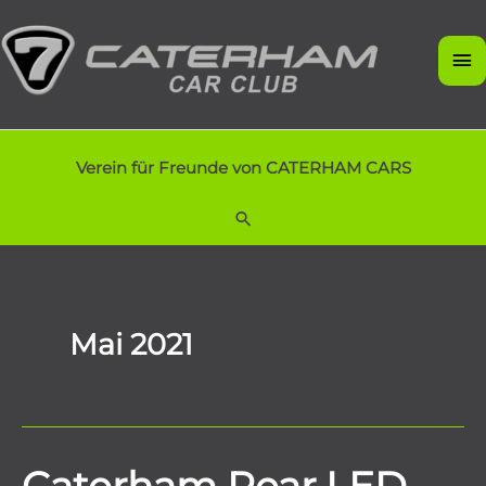
Zum
Inhalt
Ha
springen
Verein für Freunde von CATERHAM CARS
Suchen
Mai 2021