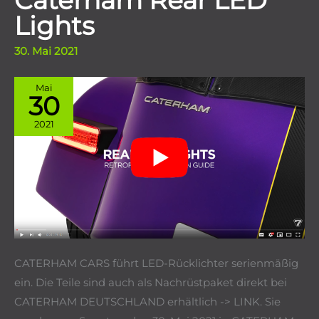
Caterham Rear LED
Lights
30. Mai 2021
Mai
30
2021
CATERHAM CARS führt LED-Rücklichter serienmäßig
ein. Die Teile sind auch als Nachrüstpaket direkt bei
CATERHAM DEUTSCHLAND erhältlich -> LINK. Sie