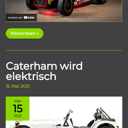
CATERHAM
Weiterlesen »
explained
Caterham wird
elektrisch
15. Mai 2021
Mai
15
2021