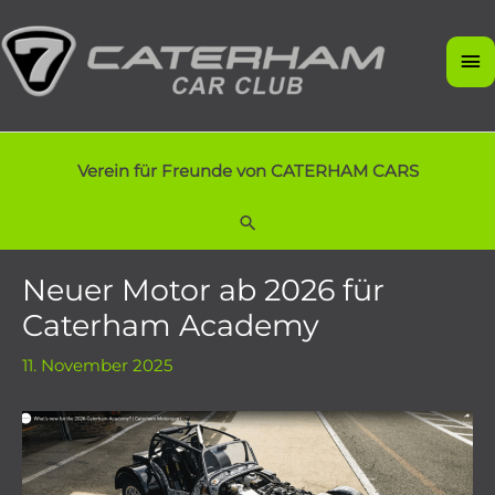
Zum
Inhalt
Ha
springen
Verein für Freunde von CATERHAM CARS
Suchen
Neuer Motor ab 2026 für
Caterham Academy
11. November 2025