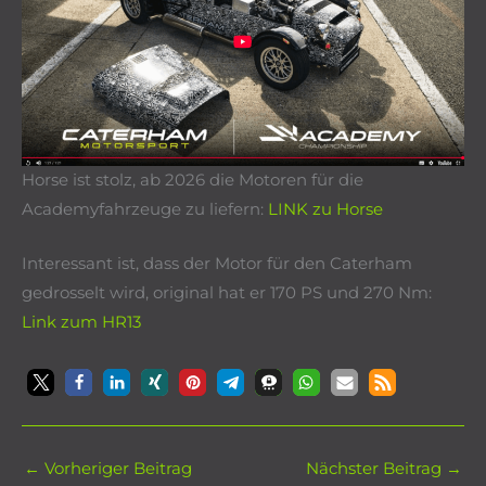
Horse ist stolz, ab 2026 die Motoren für die
Academyfahrzeuge zu liefern:
LINK zu Horse
Interessant ist, dass der Motor für den Caterham
gedrosselt wird, original hat er 170 PS und 270 Nm:
Link zum HR13
←
Vorheriger Beitrag
Nächster Beitrag
→